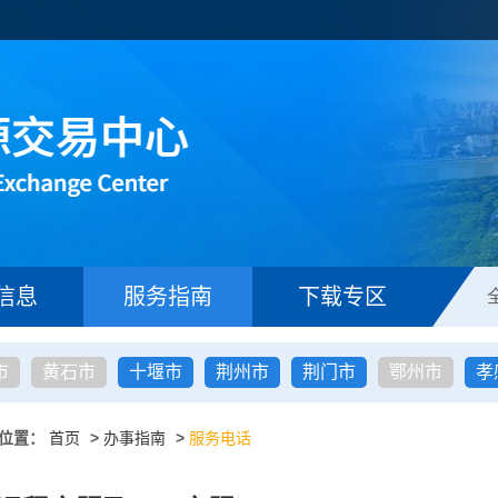
信息
服务指南
下载专区
市
黄石市
十堰市
荆州市
荆门市
鄂州市
孝
位置：
首页
>
办事指南
>
服务电话