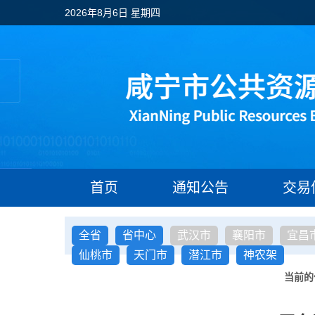
2026年8月6日 星期四
首页
通知公告
交易
全省
省中心
武汉市
襄阳市
宜昌
仙桃市
天门市
潜江市
神农架
当前的