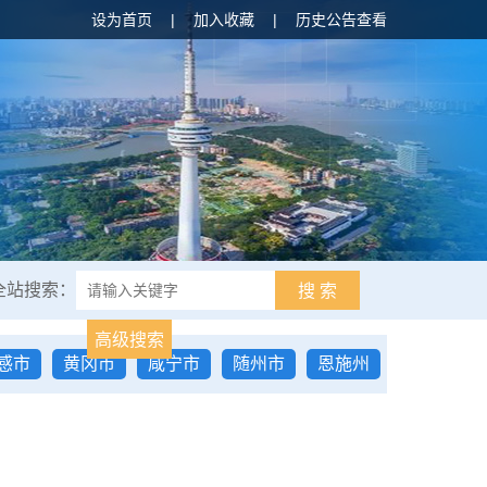
设为首页
|
加入收藏
|
历史公告查看
全站搜索：
搜 索
高级搜索
感市
黄冈市
咸宁市
随州市
恩施州