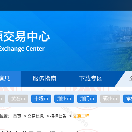
信息
服务指南
下载专区
市
黄石市
十堰市
荆州市
荆门市
鄂州市
孝
位置：
首页
>
交易信息
>
招标公告
>
交通工程