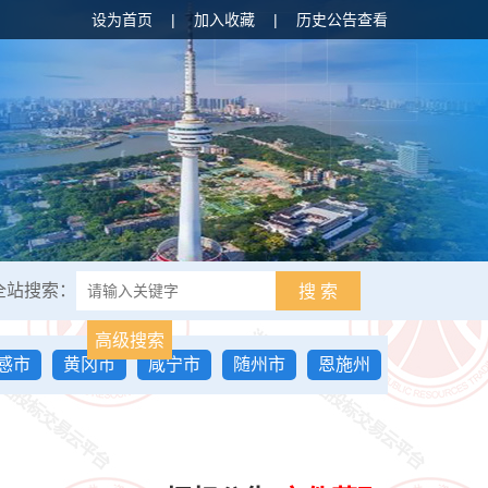
设为首页
|
加入收藏
|
历史公告查看
全站搜索：
搜 索
高级搜索
感市
黄冈市
咸宁市
随州市
恩施州