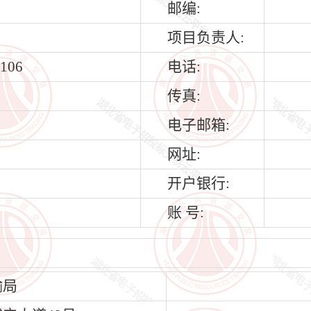
邮编:
项目负责人:
106
电话:
传真:
电子邮箱:
网址:
开户银行:
账 号:
输局