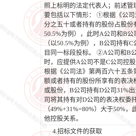
照上标明的法定代表人；前述管
要包括以下情形： ①根据《公
分之五十或者持有的股份占股份有
50.5%为例），此时A公司和B
（以50.5%为例），B公司持有
目同一标段投标。 ②A公司和B
时，应提供A公司不是C公司控股
根据《公司法》第两百六十五条
额或者持有的股份所享有的表决权
或股份，B公司持有D公司31%
司将其持有对D公司的表决权委
（49%+31%=80%）大于5
他控股关系。
4.招标文件的获取