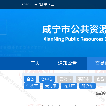
2026年8月7日 星期五
首页
通知公告
交易
全省
省中心
武汉市
襄阳市
宜昌
仙桃市
天门市
潜江市
神农架
当前的