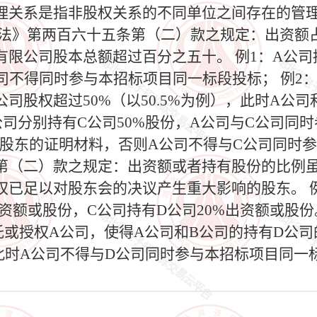
理关系是指非股权关系的不同单位之间存在的管
司法》第两百六十五条第（二）款之规定：出资额
限公司股本总额超过百分之五十。 例1：A公司
公司不得同时参与本招标项目同一标段投标； 例2：
C公司股权超过50%（以50.5%为例），此时A
公司分别持有C公司50%股份，A公司与C公司同
股东的证明材料，否则A公司不得与C公司同时参
第（二）款之规定：出资额或者持有股份的比例
已足以对股东会的决议产生重大影响的股东。 例
出资额或股份，C公司持有D公司20%出资额或股
托或授权A公司，使得A公司和B公司的持有D公
0%，此时A公司不得与D公司同时参与本招标项目同