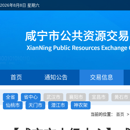
2026年8月8日 星期六
首页
通知公告
交易信息
全省
省中心
武汉市
襄阳市
宜昌市
黄石市
仙桃市
天门市
潜江市
神农架
当前的位置：
首页