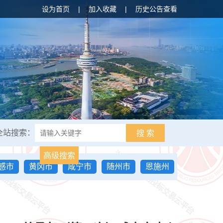
设为首页
|
加入收藏
|
历史公告查看
全站搜索：
搜 索
高级搜索
感市
黄冈市
咸宁市
随州市
恩施州