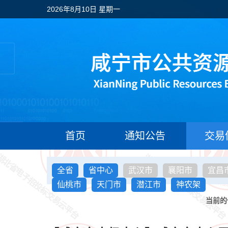
2026年8月10日 星期一
首页
通知公告
交易
全省
省中心
武汉市
襄阳市
宜昌
仙桃市
天门市
潜江市
神农架
当前的