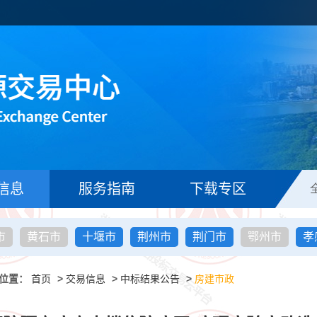
信息
服务指南
下载专区
市
黄石市
十堰市
荆州市
荆门市
鄂州市
孝
位置：
首页
>
交易信息
>
中标结果公告
>
房建市政