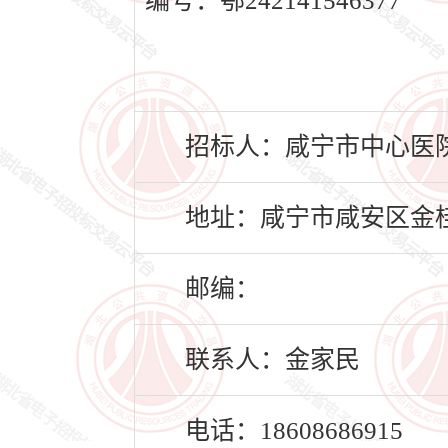
编号：鄂242141546377
招标人：咸宁市中心医
地址：咸宁市咸安区金桂路
邮编：
联系人：金家民
电话：18608686915