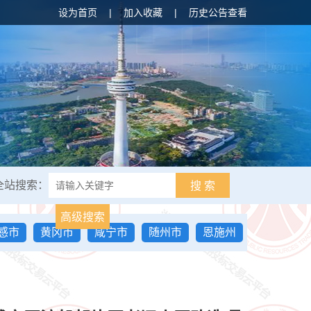
设为首页
|
加入收藏
|
历史公告查看
全站搜索：
搜 索
高级搜索
感市
黄冈市
咸宁市
随州市
恩施州