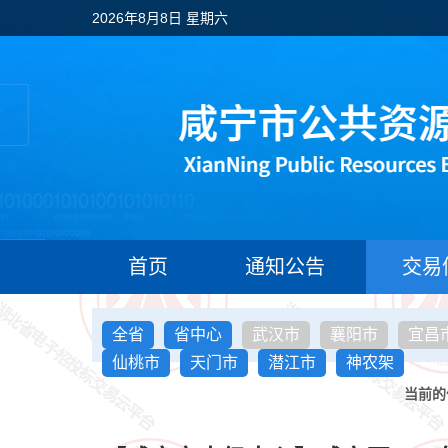
2026年8月8日 星期六
首页
通知公告
交易
全省
省中心
武汉市
襄阳市
宜昌
仙桃市
天门市
潜江市
神农架
当前的