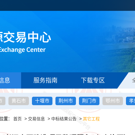
信息
服务指南
下载专区
市
黄石市
十堰市
荆州市
荆门市
鄂州市
孝
位置：
首页
>
交易信息
>
中标结果公告
>
其它工程