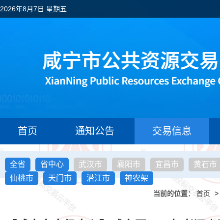
2026年8月7日 星期五
首页
通知公告
交易信息
全省
省中心
武汉市
襄阳市
宜昌市
黄石市
仙桃市
天门市
潜江市
神农架
当前的位置：
首页