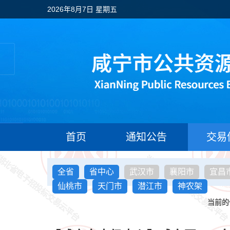
2026年8月7日 星期五
首页
通知公告
交易
全省
省中心
武汉市
襄阳市
宜昌
仙桃市
天门市
潜江市
神农架
当前的