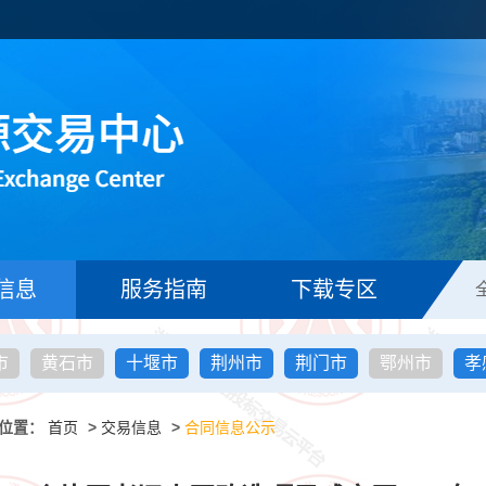
信息
服务指南
下载专区
市
黄石市
十堰市
荆州市
荆门市
鄂州市
孝
位置：
首页
>
交易信息
>
合同信息公示