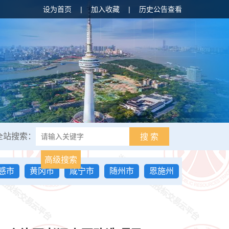
设为首页
|
加入收藏
|
历史公告查看
全站搜索：
搜 索
高级搜索
感市
黄冈市
咸宁市
随州市
恩施州