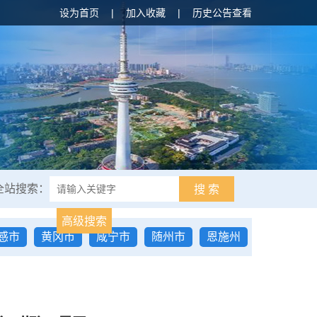
设为首页
|
加入收藏
|
历史公告查看
全站搜索：
搜 索
高级搜索
感市
黄冈市
咸宁市
随州市
恩施州