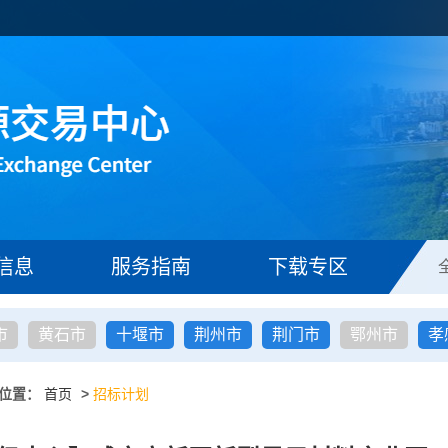
信息
服务指南
下载专区
市
黄石市
十堰市
荆州市
荆门市
鄂州市
孝
位置：
首页
>
招标计划