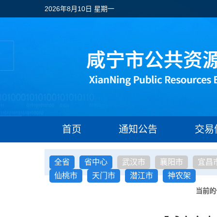
2026年8月10日 星期一
首页
通知公告
交易
全省
省中心
武汉市
襄阳市
宜昌
仙桃市
天门市
潜江市
神农架
当前的