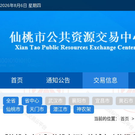
2026年8月6日 星期四
首页
通知公告
交易信息
全省
省中心
武汉市
襄阳市
宜昌市
黄石市
仙桃市
天门市
潜江市
神农架
当前的位置：
首页