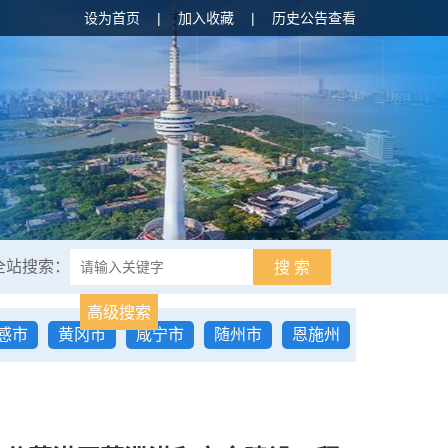
设为首页
|
加入收藏
|
历史公告查看
全站搜索：
搜 索
高级搜索
感市
黄冈市
咸宁市
随州市
恩施州