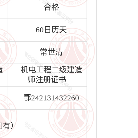
合格
60日历天
常世清
造
机电工程二级建造
师注册证书
鄂242131432260
如有）