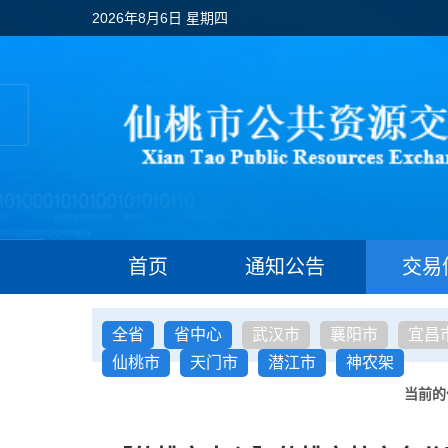
2026年8月6日 星期四
首页
通知公告
交易
全省
省中心
武汉市
襄阳市
宜昌
仙桃市
天门市
潜江市
神农架
当前的