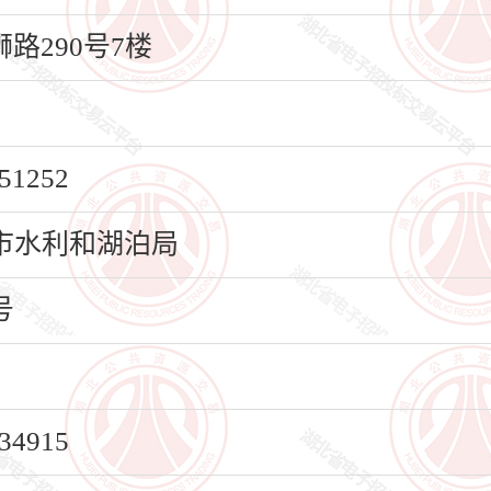
路290号7楼
1252
市水利和湖泊局
号
4915