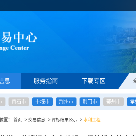
信息
服务指南
下载专区
市
黄石市
十堰市
荆州市
荆门市
鄂州市
孝
位置：
首页
>
交易信息
>
评标结果公示
>
水利工程