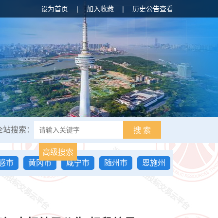
设为首页
|
加入收藏
|
历史公告查看
全站搜索：
搜 索
高级搜索
感市
黄冈市
咸宁市
随州市
恩施州