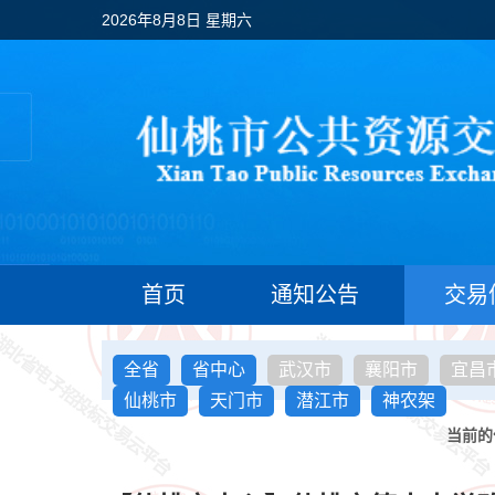
2026年8月8日 星期六
首页
通知公告
交易
全省
省中心
武汉市
襄阳市
宜昌
仙桃市
天门市
潜江市
神农架
当前的