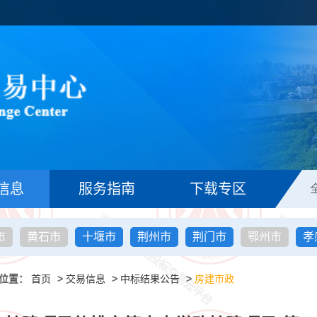
信息
服务指南
下载专区
市
黄石市
十堰市
荆州市
荆门市
鄂州市
孝
位置：
首页
>
交易信息
>
中标结果公告
>
房建市政