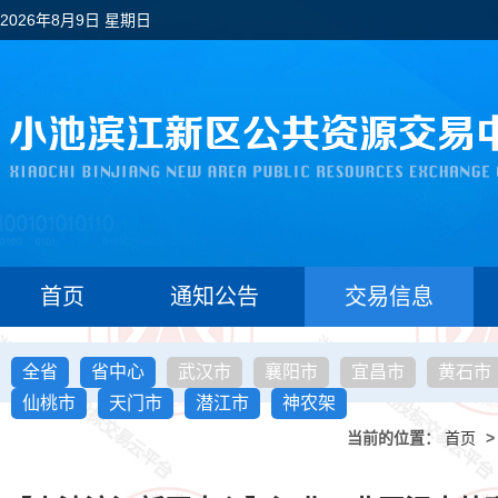
2026年8月9日 星期日
首页
通知公告
交易信息
全省
省中心
武汉市
襄阳市
宜昌市
黄石市
仙桃市
天门市
潜江市
神农架
当前的位置：
首页