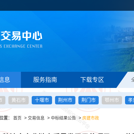
信息
服务指南
下载专区
市
黄石市
十堰市
荆州市
荆门市
鄂州市
孝
位置：
首页
>
交易信息
>
中标结果公告
>
房建市政