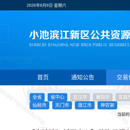
2026年8月8日 星期六
首页
通知公告
交易
全省
省中心
武汉市
襄阳市
宜昌
仙桃市
天门市
潜江市
神农架
当前的