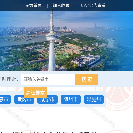
设为首页
|
加入收藏
|
历史公告查看
全站搜索：
搜 索
高级搜索
感市
黄冈市
咸宁市
随州市
恩施州