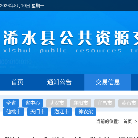
2026年8月10日 星期一
首页
通知公告
交易信息
全省
省中心
武汉市
襄阳市
宜昌市
黄石市
仙桃市
天门市
潜江市
神农架
当前的位置：
首页