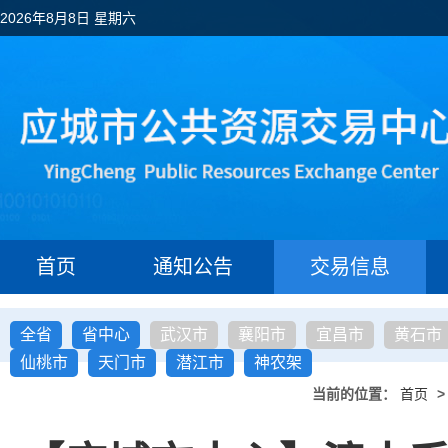
2026年8月8日 星期六
首页
通知公告
交易信息
全省
省中心
武汉市
襄阳市
宜昌市
黄石市
仙桃市
天门市
潜江市
神农架
当前的位置：
首页