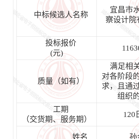
宜昌市
中标候选人名称
察设计院
投标报价
1163
(元)
满足相
对各阶段
质量（如有）
求，且通
组织
工期
12
（交货期、服务期）
姓名
孙