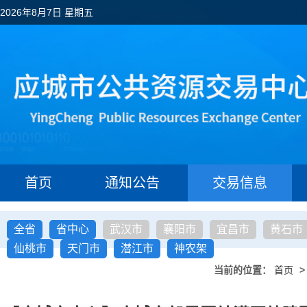
2026年8月7日 星期五
首页
通知公告
交易信息
全省
省中心
武汉市
襄阳市
宜昌市
黄石市
仙桃市
天门市
潜江市
神农架
当前的位置：
首页