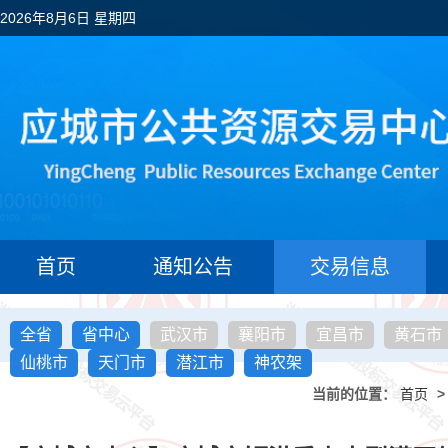
2026年8月6日 星期四
首页
通知公告
交易信息
全省
省中心
武汉市
襄阳市
宜昌市
黄石市
仙桃市
天门市
潜江市
神农架
当前的位置：
首页