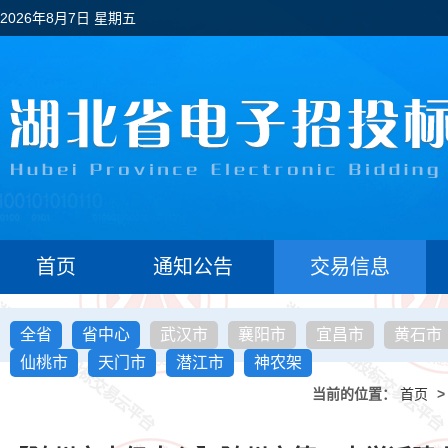
2026年8月7日 星期五
首页
通知公告
交易信息
全省
省中心
武汉市
襄阳市
宜昌市
黄石市
仙桃市
天门市
潜江市
神农架
当前的位置：
首页