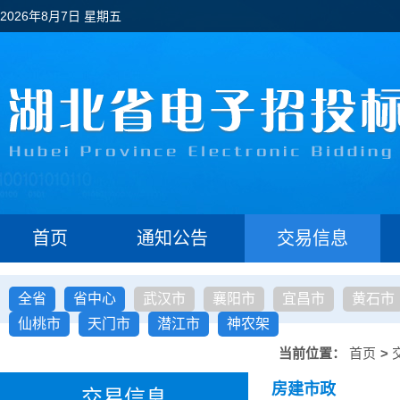
2026年8月7日 星期五
首页
通知公告
交易信息
全省
省中心
武汉市
襄阳市
宜昌市
黄石市
仙桃市
天门市
潜江市
神农架
当前位置：
首页
>
房建市政
交易信息