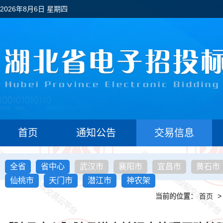
2026年8月6日 星期四
首页
通知公告
交易信息
全省
省中心
武汉市
襄阳市
宜昌市
黄石市
仙桃市
天门市
潜江市
神农架
当前的位置：
首页