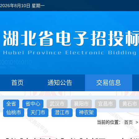
2026年8月10日 星期一
首页
通知公告
交易信息
全省
省中心
武汉市
襄阳市
宜昌市
黄石市
仙桃市
天门市
潜江市
神农架
当前的位置：
首页