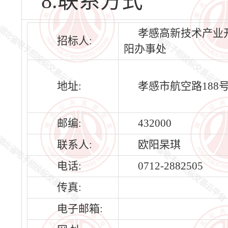
8.联系方式
孝感高新技术产业
招标人:
阳办事处
地址:
孝感市航空路188
邮编:
432000
联系人:
欧阳杲琪
电话:
0712-2882505
传真:
电子邮箱: