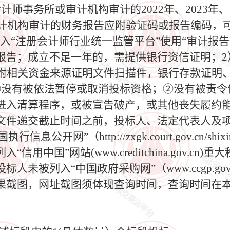
师事务所或审计机构审计的2022年、2023年、
审计机构审计的财务报告应附验证码或报告编码，可
入“注册会计师行业统一监管平台”使用“审计报
报告；成立不足一年的，需提供银行资信证明；2
（附相关资金来源证明文件扫描件，银行存款证明
①没有被依法暂停或取消投标资格；②没有被责令
进入清算程序，或被宣告破产，或其他丧失履约
文件递交截止时间之前，投标人、法定代表人及项
或“中国执行信息公开网”（http://zxgk.court.gov.
用中国”网站(www.creditchina.gov.c
未被列入“中国政府采购网”（www.ccgp.go
果截图，网址截图须体现查询时间，查询时间在