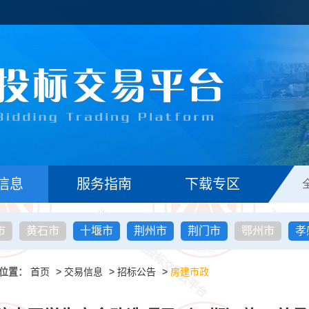
信息
服务指南
下载专区
市
黄石市
十堰市
荆州市
荆门市
鄂州市
孝
位置：
首页
>
交易信息
>
招标公告
>
房建市政