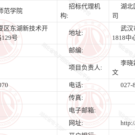
招标代理机
湖北
师范学院
构:
司
夏区东湖新技术开
武汉
地址:
129号
1818中
邮编:
李晓
项目负责人:
文
070
电话:
027-
传真:
电子邮箱:
网址:
http