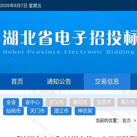
2026年8月7日 星期五
首页
通知公告
交易信息
全省
省中心
武汉市
襄阳市
宜昌市
黄石市
仙桃市
天门市
潜江市
神农架
当前的位置：
首页