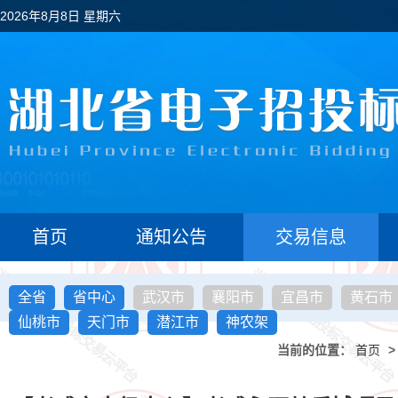
2026年8月8日 星期六
首页
通知公告
交易信息
全省
省中心
武汉市
襄阳市
宜昌市
黄石市
仙桃市
天门市
潜江市
神农架
当前的位置：
首页