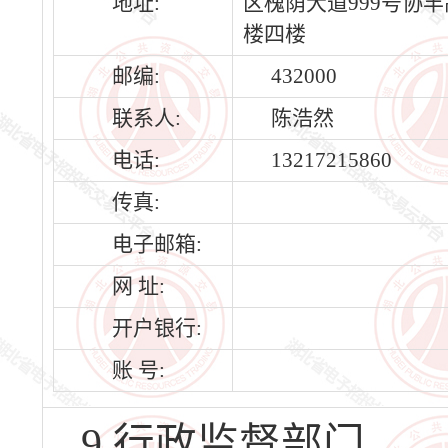
地址:
区槐荫大道999号协
楼四楼
邮编:
432000
联系人:
陈浩然
电话:
13217215860
传真:
电子邮箱:
网 址:
开户银行:
账 号:
9.行政监督部门