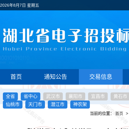
2026年8月7日 星期五
首页
通知公告
交易信息
全省
省中心
武汉市
襄阳市
宜昌市
黄石市
仙桃市
天门市
潜江市
神农架
当前的位置：
首页