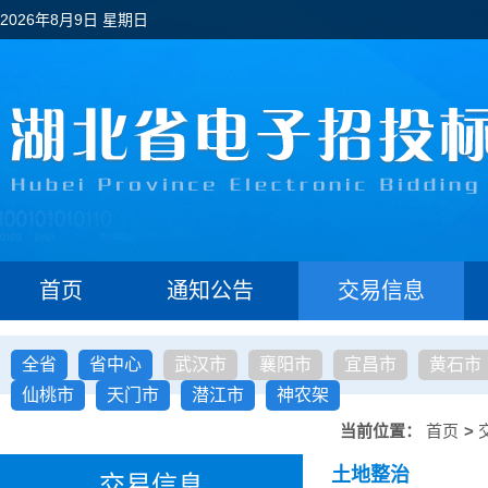
2026年8月9日 星期日
首页
通知公告
交易信息
全省
省中心
武汉市
襄阳市
宜昌市
黄石市
仙桃市
天门市
潜江市
神农架
当前位置：
首页
>
土地整治
交易信息