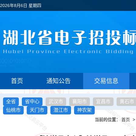
2026年8月6日 星期四
首页
通知公告
交易信息
全省
省中心
武汉市
襄阳市
宜昌市
黄石市
仙桃市
天门市
潜江市
神农架
当前的位置：
首页