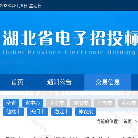
2026年8月9日 星期日
首页
通知公告
交易信息
全省
省中心
武汉市
襄阳市
宜昌市
黄石市
仙桃市
天门市
潜江市
神农架
当前的位置：
首页