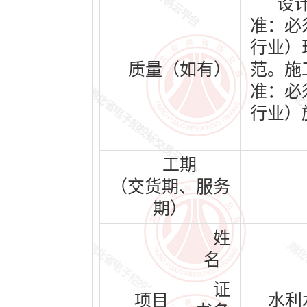
设
准：必
行业）
质量（如有）
范。施
准：必
行业）
工期
（交货期、服务
期）
姓
名
证
项目
水利