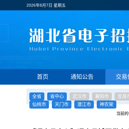
2026年8月7日 星期五
首页
通知公告
交易
全省
省中心
武汉市
襄阳市
宜昌
仙桃市
天门市
潜江市
神农架
当前的