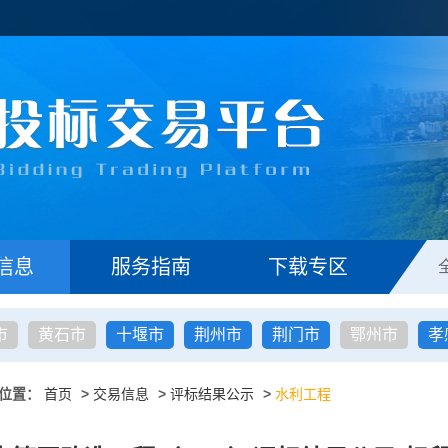
信息
服务指南
下载专区
市
黄石市
十堰市
荆州市
荆门市
鄂州市
孝
位置：
首页
>
交易信息
>
评标结果公示
>
水利工程