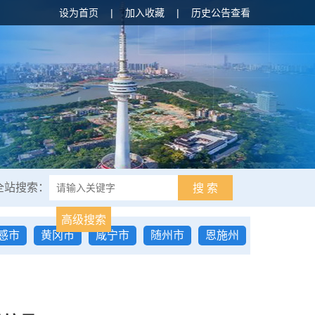
设为首页
|
加入收藏
|
历史公告查看
全站搜索：
搜 索
高级搜索
感市
黄冈市
咸宁市
随州市
恩施州