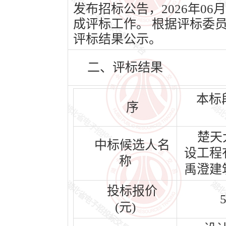
发布招标公告，2026年06
成评标工作。 根据评标委
评标结果公示。
二、评标结果
本标
序
楚天
中标候选人名
设工程
称
禹澄建
投标报价
5
(元)