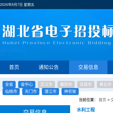
2026年8月7日 星期五
首页
通知公告
交易信息
全省
省中心
武汉市
襄阳市
宜昌市
黄石市
仙桃市
天门市
潜江市
神农架
当前位置：
首页
>
水利工程
交易信息