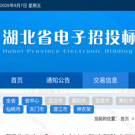
2026年8月7日 星期五
首页
通知公告
交易信息
全省
省中心
武汉市
襄阳市
宜昌市
黄石市
仙桃市
天门市
潜江市
神农架
当前的位置：
首页