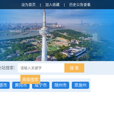
设为首页
|
加入收藏
|
历史公告查看
全站搜索：
搜 索
高级搜索
感市
黄冈市
咸宁市
随州市
恩施州