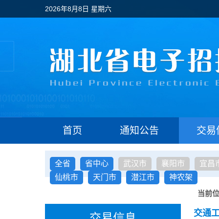
2026年8月8日 星期六
首页
通知公告
交易
全省
省中心
武汉市
襄阳市
宜昌
仙桃市
天门市
潜江市
神农架
当前
交通
交易信息