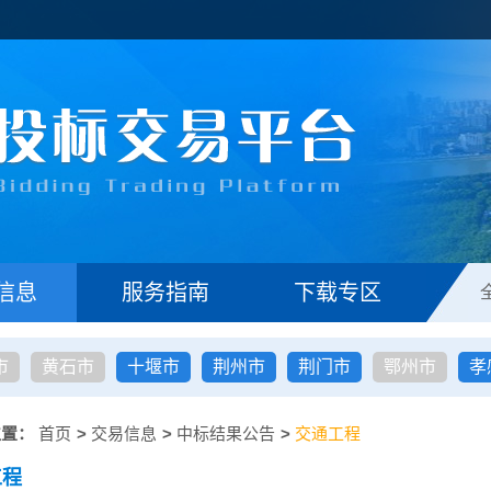
信息
服务指南
下载专区
市
黄石市
十堰市
荆州市
荆门市
鄂州市
孝
位置：
首页
>
交易信息
>
中标结果公告
>
交通工程
工程