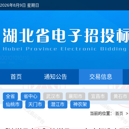
2026年8月9日 星期日
首页
通知公告
交易信息
全省
省中心
武汉市
襄阳市
宜昌市
黄石市
仙桃市
天门市
潜江市
神农架
当前的位置：
首页