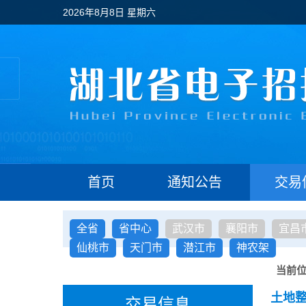
2026年8月8日 星期六
首页
通知公告
交易
全省
省中心
武汉市
襄阳市
宜昌
仙桃市
天门市
潜江市
神农架
当前
土地
交易信息