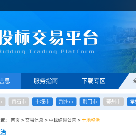
信息
服务指南
下载专区
市
黄石市
十堰市
荆州市
荆门市
鄂州市
孝
位置：
首页
>
交易信息
>
中标结果公告
>
土地整治
整治