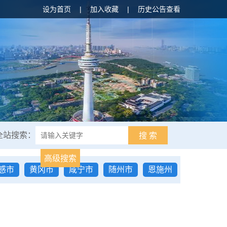
设为首页
|
加入收藏
|
历史公告查看
全站搜索：
搜 索
高级搜索
感市
黄冈市
咸宁市
随州市
恩施州