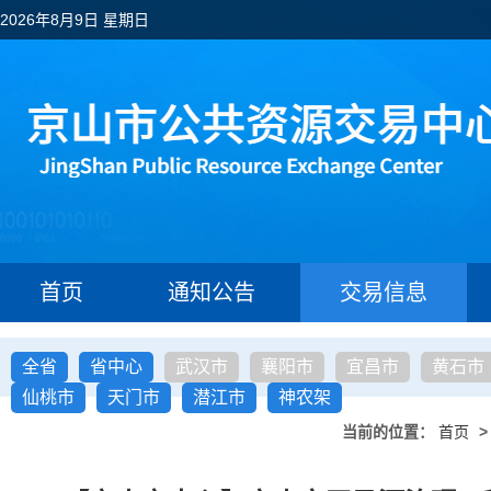
2026年8月9日 星期日
首页
通知公告
交易信息
全省
省中心
武汉市
襄阳市
宜昌市
黄石市
仙桃市
天门市
潜江市
神农架
当前的位置：
首页