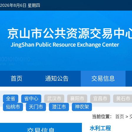
2026年8月6日 星期四
首页
通知公告
交易信息
全省
省中心
武汉市
襄阳市
宜昌市
黄石市
仙桃市
天门市
潜江市
神农架
当前位置：
首页
>
水利工程
交易信息