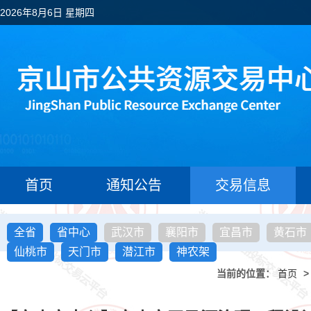
2026年8月6日 星期四
首页
通知公告
交易信息
全省
省中心
武汉市
襄阳市
宜昌市
黄石市
仙桃市
天门市
潜江市
神农架
当前的位置：
首页