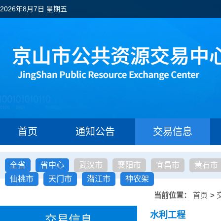
2026年8月7日 星期五
首页
通知公告
交易信息
全省
省中心
武汉市
襄阳市
宜昌市
黄石市
仙桃市
天门市
潜江市
神农架
当前位置：
首页
>
水利工程
交易信息