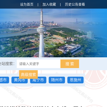
设为首页
|
加入收藏
|
历史公告查看
全站搜索：
搜 索
高级搜索
感市
黄冈市
咸宁市
随州市
恩施州