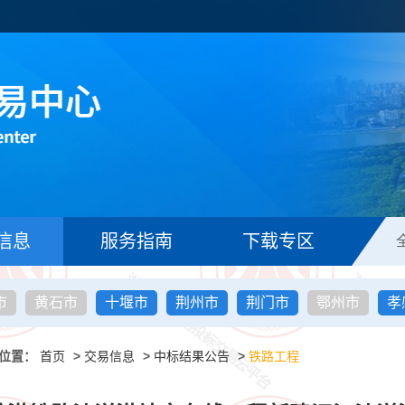
信息
服务指南
下载专区
市
黄石市
十堰市
荆州市
荆门市
鄂州市
孝
位置：
首页
>
交易信息
>
中标结果公告
>
铁路工程