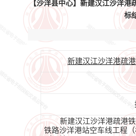
【沙洋县中心】新建汉江沙洋港
标结
新建汉江沙洋港疏港铁路沙
新建汉江沙洋港疏港铁
铁路沙洋港站空车线工程（标