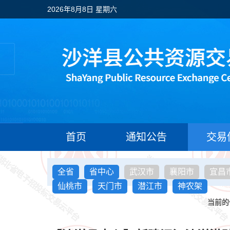
2026年8月8日 星期六
首页
通知公告
交易
全省
省中心
武汉市
襄阳市
宜昌
仙桃市
天门市
潜江市
神农架
当前的