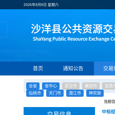
2026年8月8日 星期六
首页
通知公告
交易
全省
省中心
武汉市
襄阳市
宜昌
仙桃市
天门市
潜江市
神农架
当前
中标
交易信息