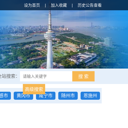
设为首页
|
加入收藏
|
历史公告查看
全站搜索：
搜 索
高级搜索
感市
黄冈市
咸宁市
随州市
恩施州