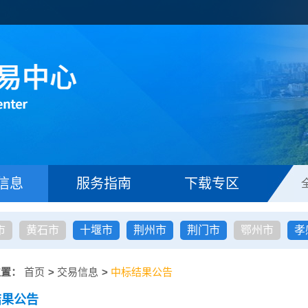
信息
服务指南
下载专区
市
黄石市
十堰市
荆州市
荆门市
鄂州市
孝
位置：
首页
>
交易信息
>
中标结果公告
结果公告