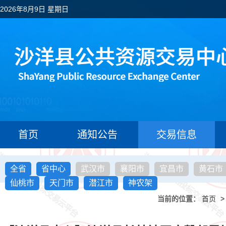
2026年8月9日 星期日
首页
通知公告
交易信息
全省
省中心
武汉市
襄阳市
宜昌市
黄石市
仙桃市
天门市
潜江市
神农架
当前的位置：
首页