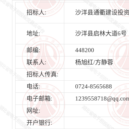
招标人:
沙洋县通衢建设投
地址:
沙洋县启林大道6号
邮编:
448200
联系人:
杨旭红/方静蓉
招标人传真:
电话:
0724-8565688
电子邮箱:
1239558718@qq.co
网址:
开户银行: