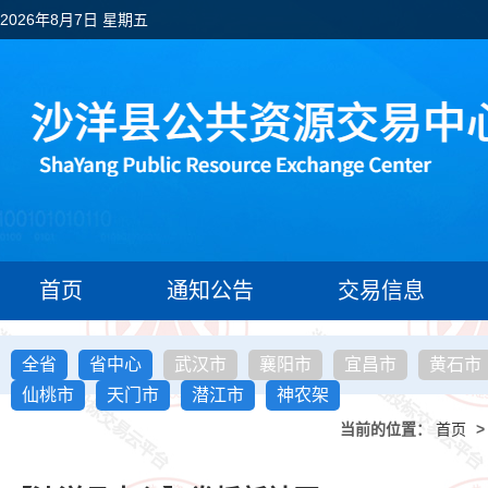
2026年8月7日 星期五
首页
通知公告
交易信息
全省
省中心
武汉市
襄阳市
宜昌市
黄石市
仙桃市
天门市
潜江市
神农架
当前的位置：
首页