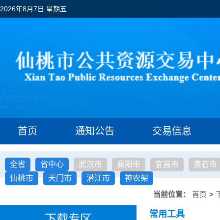
2026年8月7日 星期五
首页
通知公告
交易信息
全省
省中心
武汉市
襄阳市
宜昌市
黄石市
仙桃市
天门市
潜江市
神农架
当前位置：
首页
>
常用工具
下载专区