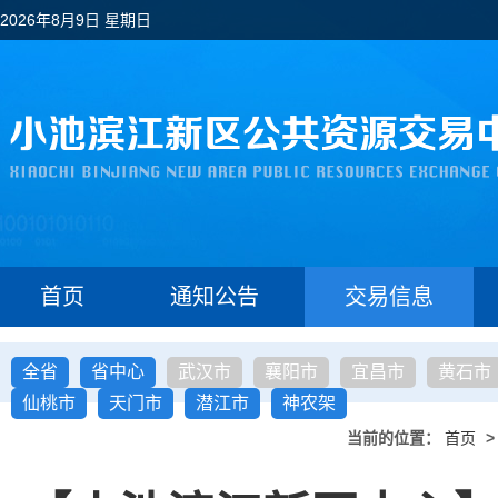
2026年8月9日 星期日
首页
通知公告
交易信息
全省
省中心
武汉市
襄阳市
宜昌市
黄石市
仙桃市
天门市
潜江市
神农架
当前的位置：
首页