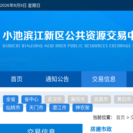
2026年8月9日 星期日
首页
通知公告
交易信息
全省
省中心
武汉市
襄阳市
宜昌市
黄石市
仙桃市
天门市
潜江市
神农架
当前位置：
首页
>
房建市政
交易信息