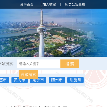
设为首页
|
加入收藏
|
历史公告查看
全站搜索：
搜 索
高级搜索
感市
黄冈市
咸宁市
随州市
恩施州