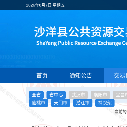
2026年8月7日 星期五
首页
通知公告
交易
全省
省中心
武汉市
襄阳市
宜昌
仙桃市
天门市
潜江市
神农架
当前的