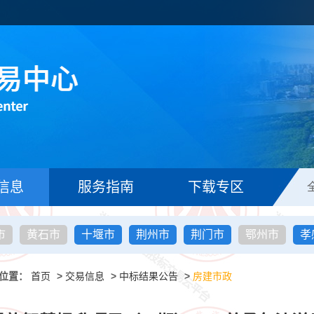
信息
服务指南
下载专区
市
黄石市
十堰市
荆州市
荆门市
鄂州市
孝
位置：
首页
>
交易信息
>
中标结果公告
>
房建市政