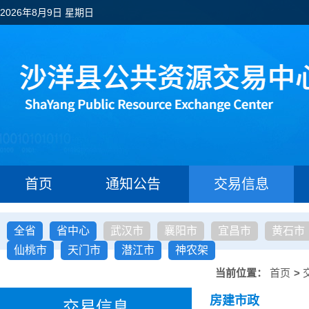
2026年8月9日 星期日
首页
通知公告
交易信息
全省
省中心
武汉市
襄阳市
宜昌市
黄石市
仙桃市
天门市
潜江市
神农架
当前位置：
首页
>
房建市政
交易信息