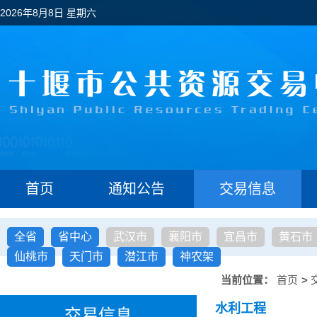
2026年8月8日 星期六
首页
通知公告
交易信息
全省
省中心
武汉市
襄阳市
宜昌市
黄石市
仙桃市
天门市
潜江市
神农架
当前位置：
首页
>
水利工程
交易信息