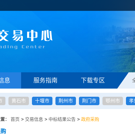
信息
服务指南
下载专区
市
黄石市
十堰市
荆州市
荆门市
鄂州市
孝
位置：
首页
>
交易信息
>
中标结果公告
>
政府采购
采购