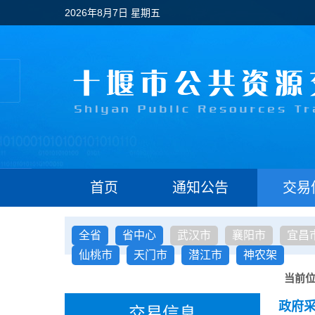
2026年8月7日 星期五
首页
通知公告
交易
全省
省中心
武汉市
襄阳市
宜昌
仙桃市
天门市
潜江市
神农架
当前
政府
交易信息