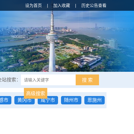
设为首页
|
加入收藏
|
历史公告查看
全站搜索：
搜 索
高级搜索
感市
黄冈市
咸宁市
随州市
恩施州