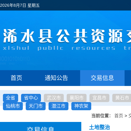
2026年8月7日 星期五
首页
通知公告
交易信息
全省
省中心
武汉市
襄阳市
宜昌市
黄石市
仙桃市
天门市
潜江市
神农架
当前位置：
首页
>
土地整治
交易信息